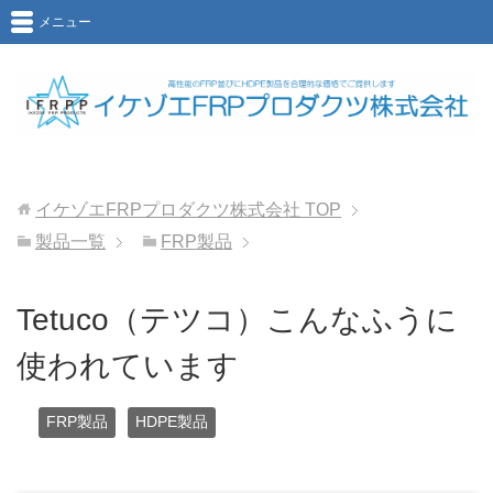
メニュー
イケゾエFRPプロダクツ株式会社
TOP
製品一覧
FRP製品
Tetuco（テツコ）こんなふうに
使われています
FRP製品
HDPE製品